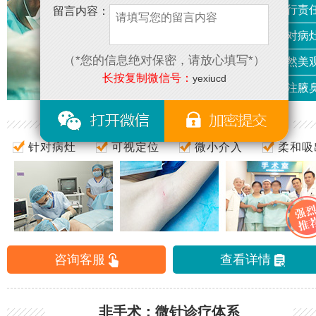
关注疗效 践行责
留言内容：
可视定位 针对病
（*您的信息绝对保密，请放心填写*）
微小介入 自然美
长按复制微信号：
yexiucd
专病专治 专注腋
全新模式：改良式汗腺清除术
针对病灶
可视定位
微小介入
柔和吸
咨询客服
查看详情
非手术：微针诊疗体系